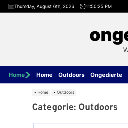
Skip
Thursday, August 6th, 2026
11:50:25 PM
to
the
content
onge
W
Home
Home
Outdoors
Ongedierte
Home
Outdoors
Categorie:
Outdoors