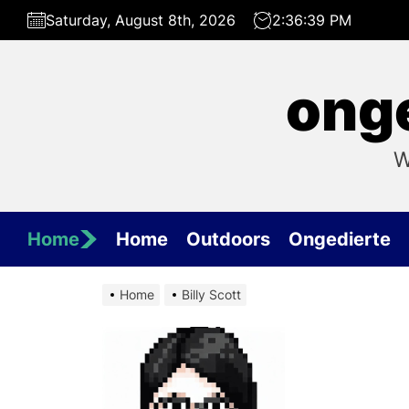
Skip
Saturday, August 8th, 2026
2:36:40 PM
to
the
content
onge
W
Home
Home
Outdoors
Ongedierte
Home
Billy Scott